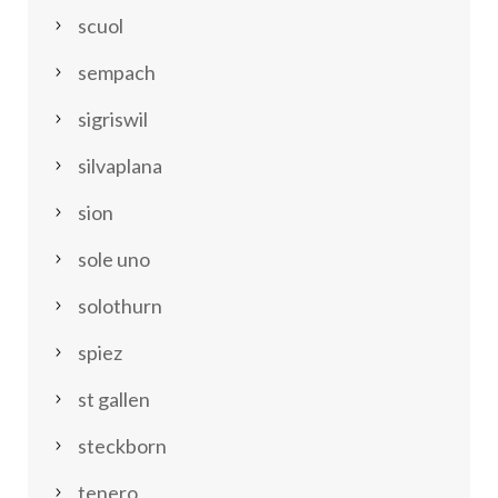
scuol
sempach
sigriswil
silvaplana
sion
sole uno
solothurn
spiez
st gallen
steckborn
tenero