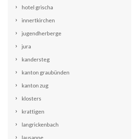
hotel grischa
innertkirchen
jugendherberge
jura
kandersteg
kanton graubünden
kanton zug
klosters
krattigen
langrickenbach
lausanne