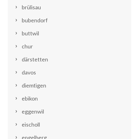
brülisau
bubendorf
buttwil
chur
därstetten
davos
diemtigen
ebikon
eggenwil
eischoll
engelberg