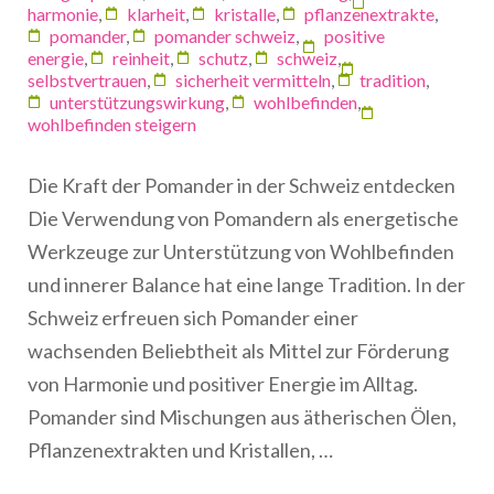
harmonie
,
klarheit
,
kristalle
,
pflanzenextrakte
,
pomander
,
pomander schweiz
,
positive
energie
,
reinheit
,
schutz
,
schweiz
,
selbstvertrauen
,
sicherheit vermitteln
,
tradition
,
unterstützungswirkung
,
wohlbefinden
,
wohlbefinden steigern
Die Kraft der Pomander in der Schweiz entdecken
Die Verwendung von Pomandern als energetische
Werkzeuge zur Unterstützung von Wohlbefinden
und innerer Balance hat eine lange Tradition. In der
Schweiz erfreuen sich Pomander einer
wachsenden Beliebtheit als Mittel zur Förderung
von Harmonie und positiver Energie im Alltag.
Pomander sind Mischungen aus ätherischen Ölen,
Pflanzenextrakten und Kristallen, …