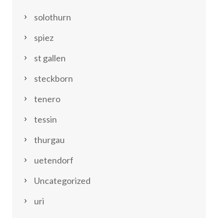
solothurn
spiez
st gallen
steckborn
tenero
tessin
thurgau
uetendorf
Uncategorized
uri