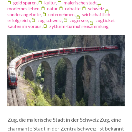
geld sparen
,
kultur
,
malerische stadt
,
modernes leben
,
natur
,
rabatte
,
schweiz
,
sonderangebote
,
unternehmen
,
wirtschaftlich
erfolgreich
,
zug schweiz
,
zugersee
,
zugticket
kaufen im voraus
,
zytturm-turmuhrensammlung
Zug, die malerische Stadt in der Schweiz Zug, eine
charmante Stadt in der Zentralschweiz, ist bekannt