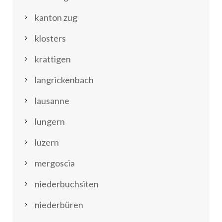
kanton zug
klosters
krattigen
langrickenbach
lausanne
lungern
luzern
mergoscia
niederbuchsiten
niederbüren