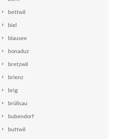
bettwil
biel
blausee
bonaduz
bretzwil
brienz
brig
brülisau
bubendorf
buttwil