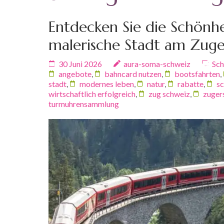
Entdecken Sie die Schönhe
malerische Stadt am Zuge
30 Juni 2026
aura-soma-schweiz
Sch
angebote
,
bahncard nutzen
,
bootsfahrten
,
stadt
,
modernes leben
,
natur
,
rabatte
,
s
wirtschaftlich erfolgreich
,
zug schweiz
,
zuger
turmuhrensammlung