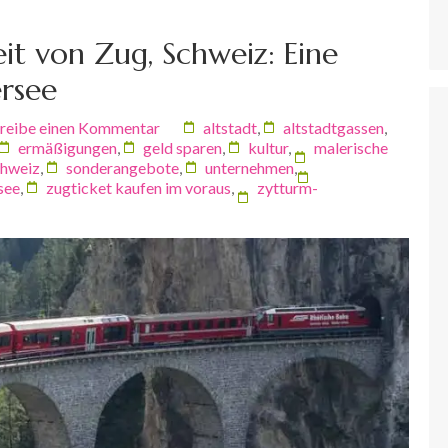
it von Zug, Schweiz: Eine
rsee
reibe einen Kommentar
altstadt
,
altstadtgassen
,
ermäßigungen
,
geld sparen
,
kultur
,
malerische
chweiz
,
sonderangebote
,
unternehmen
,
see
,
zugticket kaufen im voraus
,
zytturm-