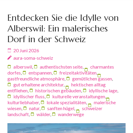
Entdecken Sie die Idylle von
Alberswil: Ein malerisches
Dorf in der Schweiz
20 Juni 2026
aura-soma-schweiz
alberswil
,
authentischsten seite
,
charmantes
dorfes
,
entspannen
,
freizeitaktivitäten
,
gastfreundliche atmosphäre
,
gemütlichen gassen
,
gut erhaltene architektur
,
hektischen alltag
entfliehen
,
historischen gebäuden
,
idyllische lage
,
idyllischer fluss
,
kulturelle veranstaltungen
,
kulturliebhaber
,
lokale spezialitäten
,
malerische
wiesen
,
natur
,
sanften hügel
,
schweizer
landschaft
,
wälder
,
wanderwege