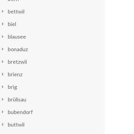
bettwil
biel
blausee
bonaduz
bretzwil
brienz
brig
brülisau
bubendorf
buttwil