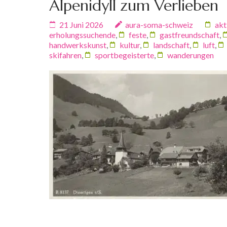
Alpenidyll zum Verlieben
21 Juni 2026
aura-soma-schweiz
akt
erholungssuchende
,
feste
,
gastfreundschaft
,
handwerkskunst
,
kultur
,
landschaft
,
luft
,
skifahren
,
sportbegeisterte
,
wanderungen