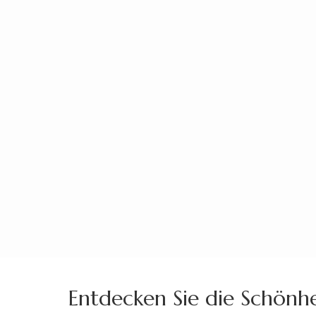
Zum
Inhalt
springen
(Enter
drücken)
Entdecken Sie die Schönhe