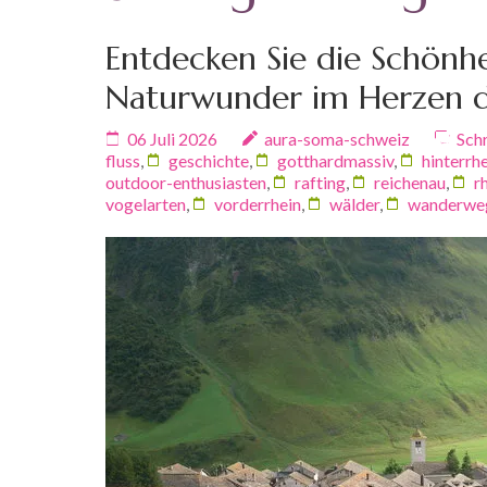
Entdecken Sie die Schönhe
Naturwunder im Herzen d
06 Juli 2026
aura-soma-schweiz
Sch
fluss
,
geschichte
,
gotthardmassiv
,
hinterrh
outdoor-enthusiasten
,
rafting
,
reichenau
,
r
vogelarten
,
vorderrhein
,
wälder
,
wanderwe