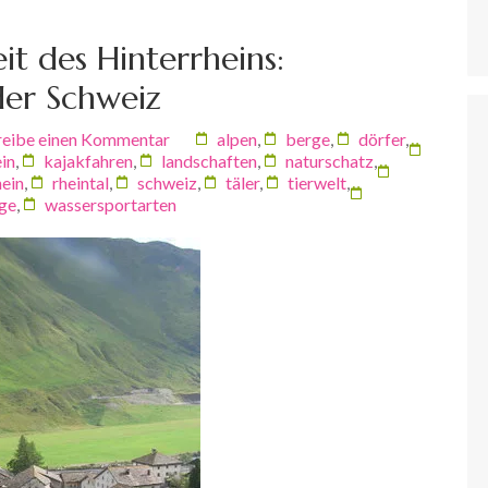
it des Hinterrheins:
er Schweiz
reibe einen Kommentar
alpen
,
berge
,
dörfer
,
ein
,
kajakfahren
,
landschaften
,
naturschatz
,
hein
,
rheintal
,
schweiz
,
täler
,
tierwelt
,
ge
,
wassersportarten