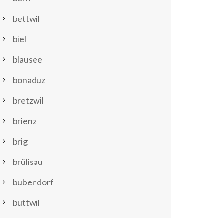
bettwil
biel
blausee
bonaduz
bretzwil
brienz
brig
brülisau
bubendorf
buttwil