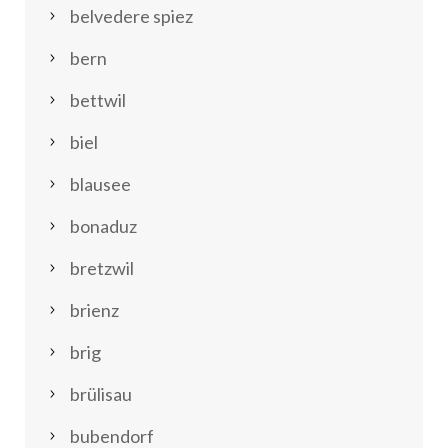
belvedere spiez
bern
bettwil
biel
blausee
bonaduz
bretzwil
brienz
brig
brülisau
bubendorf