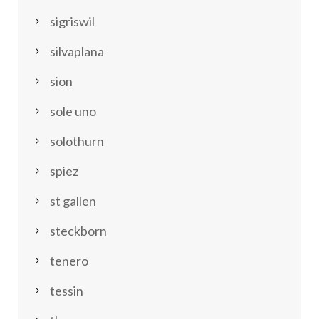
sigriswil
silvaplana
sion
sole uno
solothurn
spiez
st gallen
steckborn
tenero
tessin