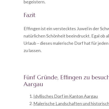
begeistern.
Fazit
Effingen ist ein verstecktes Juwel in der Sch
natürlichen Schönheit beeindruckt. Egal ob al
Urlaub – dieses malerische Dorf hat für jeden
zu lassen.
Fünf Gründe, Effingen zu besuc
Aargau
Idyllisches Dorf im Kanton Aargau
Malerische Landschaften und historisc