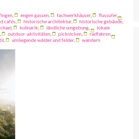
fingen
,
engen gassen
,
fachwerkhäuser
,
flussufer
,
nd cafés
,
historische architektur
,
historische gebäude
,
ichael
,
kulinarik
,
ländliche umgebung
,
lokale
,
outdoor-aktivitäten
,
picknicken
,
radfahren
,
il
,
umliegende wälder und felder
,
wandern