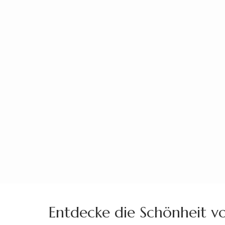
Zum
Inhalt
springen
(Enter
drücken)
Entdecke die Schönheit vo