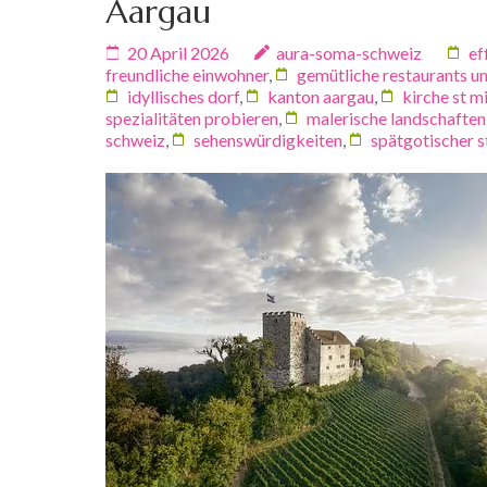
Aargau
20 April 2026
aura-soma-schweiz
ef
freundliche einwohner
,
gemütliche restaurants u
idyllisches dorf
,
kanton aargau
,
kirche st m
spezialitäten probieren
,
malerische landschaften
schweiz
,
sehenswürdigkeiten
,
spätgotischer st