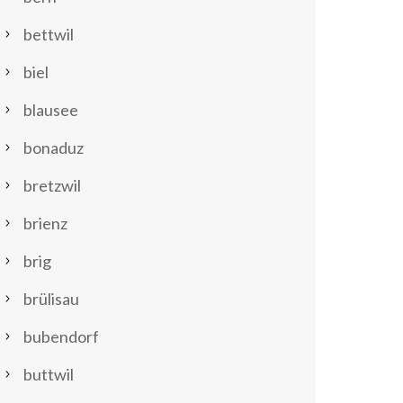
bettwil
biel
blausee
bonaduz
bretzwil
brienz
brig
brülisau
bubendorf
buttwil