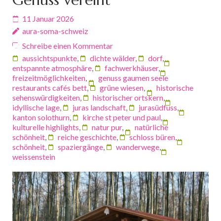
11 Januar 2026
aura-soma-schweiz
Schreibe einen Kommentar
aussichtspunkte
,
dichte wälder
,
dorf
,
entspannte atmosphäre
,
fachwerkhäuser
,
freizeitmöglichkeiten
,
genuss gaumen seele
restaurants cafés bett
,
grüne wiesen
,
historische
sehenswürdigkeiten
,
historischer ortskern
,
idyllische lage
,
juras landschaft
,
jurasüdfuss
,
kanton solothurn
,
kirche st peter und paul
,
kulturelle highlights
,
natur pur
,
natürliche
schönheit
,
reiche geschichte
,
schloss büren
,
schönheit
,
spaziergänge
,
wanderwege
,
weissenstein