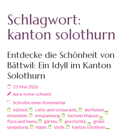
Schlagwort:
kanton solothurn
Entdecke die Schönheit von
Bättwil: Ein Idyll im Kanton
Solothurn
25 Mai 2026
aura-soma-schweiz
Schreibe einen Kommentar
bättwil
,
cafés und restaurants
,
dorfleben
,
einwohner
,
entspannung
,
fachwerkhäuser
,
flora und fauna
,
gärten
,
geschichte
,
grüne
umgebung
,
hügel
,
idylle
,
kanton solothurn
,