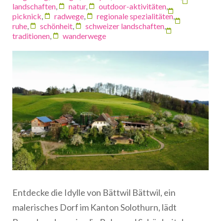
landschaften
,
natur
,
outdoor-aktivitäten
,
picknick
,
radwege
,
regionale spezialitäten
,
ruhe
,
schönheit
,
schweizer landschaften
,
traditionen
,
wanderwege
Entdecke die Idylle von Bättwil Bättwil, ein
malerisches Dorf im Kanton Solothurn, lädt