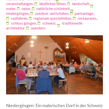
veranstaltungen
,
ländliches leben
,
landschaft
,
maler
,
natur
,
natürliche schönheit
,
niedergösgen
,
outdoor-aktivitäten
,
parkanlage
,
radfahren
,
regionale spezialitäten
,
restaurants
,
schloss gösgen
,
schweiz
,
traditionelle
architektur
,
wandern
Niedergösgen: Ein malerisches Dorf in der Schweiz