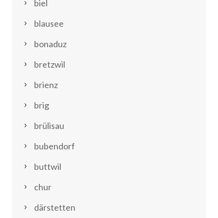
biel
blausee
bonaduz
bretzwil
brienz
brig
brülisau
bubendorf
buttwil
chur
därstetten