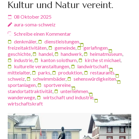
Kultur und Natur vereint.
08 Oktober 2025
aura-soma-schweiz
Schreibe einen Kommentar
denkmäler
,
dienstleistungen
,
freizeitaktivitäten
,
gemeinde
,
gerlafingen
,
geschichte
,
handel
,
handwerk
,
heimatmuseum
,
industrie
,
kanton solothurn
,
kirche st michael
,
kulturelle veranstaltungen
,
landwirtschaft
,
mittelalter
,
parks
,
produktion
,
restaurants
,
schweiz
,
schwimmbäder
,
sehenswürdigkeiten
,
sportanlagen
,
sportvereine
,
standortattraktivität
,
unternehmen
,
wanderwege
,
wirtschaft und industrie
,
wirtschaftskraft