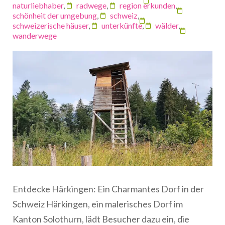
naturliebhaber
,
radwege
,
region erkunden
,
schönheit der umgebung
,
schweiz
,
schweizerische häuser
,
unterkünfte
,
wälder
,
wanderwege
Entdecke Härkingen: Ein Charmantes Dorf in der
Schweiz Härkingen, ein malerisches Dorf im
Kanton Solothurn, lädt Besucher dazu ein, die