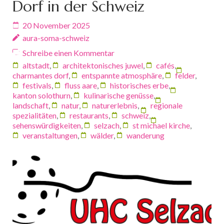
Dorf in der Schweiz
20 November 2025
aura-soma-schweiz
Schreibe einen Kommentar
altstadt
,
architektonisches juwel
,
cafés
,
charmantes dorf
,
entspannte atmosphäre
,
felder
,
festivals
,
fluss aare
,
historisches erbe
,
kanton solothurn
,
kulinarische genüsse
,
landschaft
,
natur
,
naturerlebnis
,
regionale
spezialitäten
,
restaurants
,
schweiz
,
sehenswürdigkeiten
,
selzach
,
st michael kirche
,
veranstaltungen
,
wälder
,
wanderung