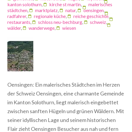
kanton solothurn
,
kirche st martin
,
malerisches
städtchen
,
marktplatz
,
natur
,
oensingen
,
radfahrer
,
regionale küche
,
reiche geschichte
,
restaurants
,
schloss neu-bechburg
,
schweiz
,
wälder
,
wanderwege
,
wiesen
Oensingen: Ein malerisches Städtchen im Herzen
der Schweiz Oensingen, eine charmante Gemeinde
im Kanton Solothurn, liegt malerisch eingebettet
zwischen sanften Hügeln und grünen Wäldern. Mit
seiner idyllischen Lage und seinem historischen
Flair zieht Oensingen Besucher aus nah und fern