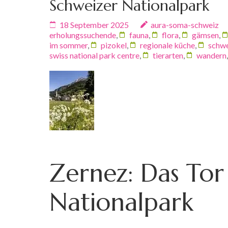
Schweizer Nationalpark
18 September 2025
aura-soma-schweiz
erholungssuchende
,
fauna
,
flora
,
gämsen
,
im sommer
,
pizokel
,
regionale küche
,
schwe
swiss national park centre
,
tierarten
,
wandern
Zernez: Das To
Nationalpark