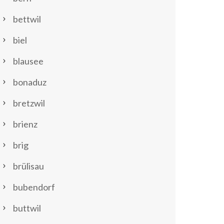
bettwil
biel
blausee
bonaduz
bretzwil
brienz
brig
brülisau
bubendorf
buttwil