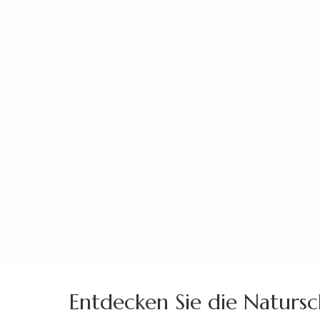
Zum
Inhalt
springen
(Enter
drücken)
Entdecken Sie die Naturs