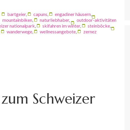
bartgeier
,
capuns
,
engadiner häusern
,
mountainbiken
,
naturliebhaber
,
outdoor-aktivitäten
izer nationalpark
,
skifahren im winter
,
steinböcke
,
,
wanderwege
,
wellnessangebote
,
zernez
r zum Schweizer