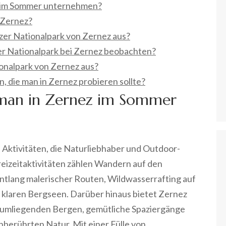
z im Sommer unternehmen?
 Zernez?
er Nationalpark von Zernez aus?
r Nationalpark bei Zernez beobachten?
onalpark von Zernez aus?
n, die man in Zernez probieren sollte?
 man in Zernez im Sommer
n Aktivitäten, die Naturliebhaber und Outdoor-
reizeitaktivitäten zählen Wandern auf den
tlang malerischer Routen, Wildwasserrafting auf
 klaren Bergseen. Darüber hinaus bietet Zernez
n umliegenden Bergen, gemütliche Spaziergänge
unberührten Natur. Mit einer Fülle von