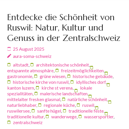
Entdecke die Schönheit von
Ruswil: Natur, Kultur und
Genuss in der Zentralschweiz
25 August 2025
aura-soma-schweiz
altstadt
,
architektonische schönheit
,
entspannte atmosphäre
,
freizeitmöglichkeiten
,
gastronomie
,
grüne wiesen
,
historische gebäude
,
historische kirche von ruswil
,
idyllisches dorf
,
kanton luzern
,
kirche st verena
,
lokale
spezialitäten
,
malerische landschaften
,
mittelalter fresken glasmal
,
natürliche schönheit
,
naturliebhaber
,
regionale küche
,
ruswil
,
ruswilersee
,
sanfte hügel
,
traditionelle feste
,
traditionelle kultur
,
wanderwege
,
wassersportler
,
zentralschweiz