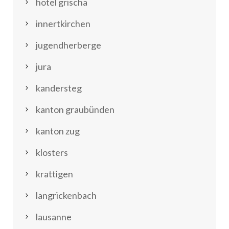
hotel grischa
innertkirchen
jugendherberge
jura
kandersteg
kanton graubünden
kanton zug
klosters
krattigen
langrickenbach
lausanne