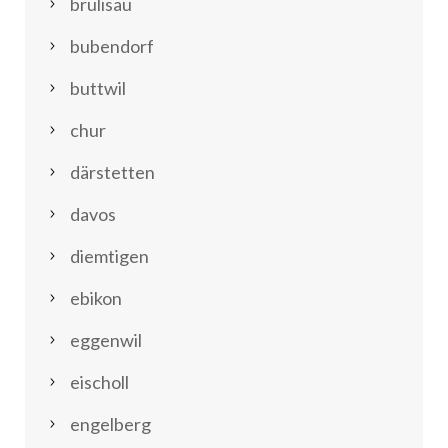
brülisau
bubendorf
buttwil
chur
därstetten
davos
diemtigen
ebikon
eggenwil
eischoll
engelberg