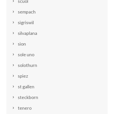
scuol
sempach
sigriswil
silvaplana
sion
sole uno
solothurn
spiez
st gallen
steckborn
tenero