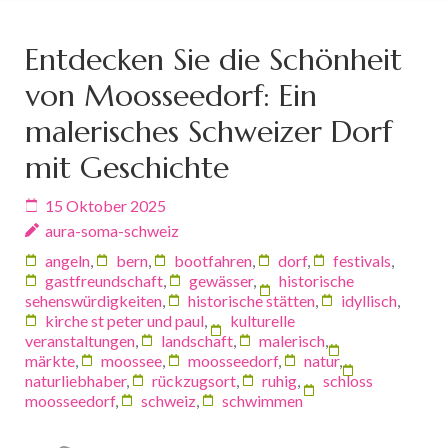
Entdecken Sie die Schönheit
von Moosseedorf: Ein
malerisches Schweizer Dorf
mit Geschichte
15 Oktober 2025
aura-soma-schweiz
angeln
,
bern
,
bootfahren
,
dorf
,
festivals
,
gastfreundschaft
,
gewässer
,
historische
sehenswürdigkeiten
,
historische stätten
,
idyllisch
,
kirche st peter und paul
,
kulturelle
veranstaltungen
,
landschaft
,
malerisch
,
märkte
,
moossee
,
moosseedorf
,
natur
,
naturliebhaber
,
rückzugsort
,
ruhig
,
schloss
moosseedorf
,
schweiz
,
schwimmen