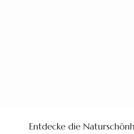
Zum
Inhalt
springen
(Enter
drücken)
Entdecke die Naturschönh