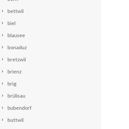
bettwil
biel
blausee
bonaduz
bretzwil
brienz
brig
brülisau
bubendorf
buttwil