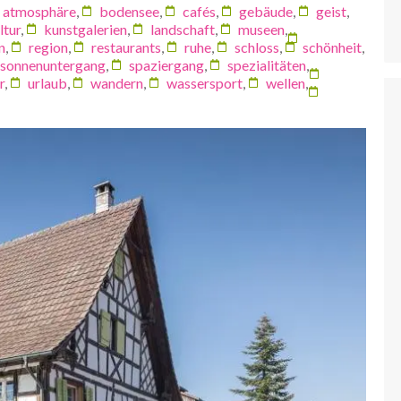
atmosphäre
,
bodensee
,
cafés
,
gebäude
,
geist
,
ltur
,
kunstgalerien
,
landschaft
,
museen
,
n
,
region
,
restaurants
,
ruhe
,
schloss
,
schönheit
,
sonnenuntergang
,
spaziergang
,
spezialitäten
,
r
,
urlaub
,
wandern
,
wassersport
,
wellen
,