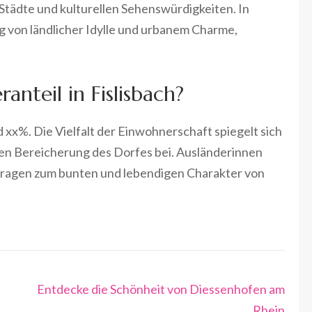
n Städte und kulturellen Sehenswürdigkeiten. In
g von ländlicher Idylle und urbanem Charme,
anteil in Fislisbach?
d xx%. Die Vielfalt der Einwohnerschaft spiegelt sich
llen Bereicherung des Dorfes bei. Ausländerinnen
 tragen zum bunten und lebendigen Charakter von
Entdecke die Schönheit von Diessenhofen am
Rhein