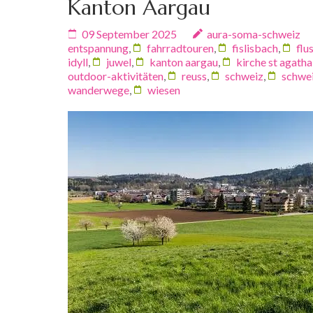
Kanton Aargau
09 September 2025
aura-soma-schweiz
entspannung
,
fahrradtouren
,
fislisbach
,
flu
idyll
,
juwel
,
kanton aargau
,
kirche st agatha
outdoor-aktivitäten
,
reuss
,
schweiz
,
schwei
wanderwege
,
wiesen