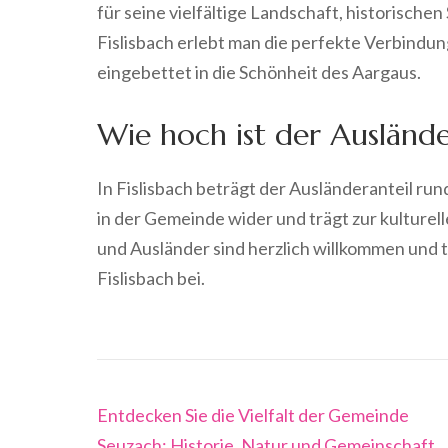
für seine vielfältige Landschaft, historische
Fislisbach erlebt man die perfekte Verbindun
eingebettet in die Schönheit des Aargaus.
Wie hoch ist der Ausländer
In Fislisbach beträgt der Ausländeranteil run
in der Gemeinde wider und trägt zur kulture
und Ausländer sind herzlich willkommen und
Fislisbach bei.
Beitragsnavigation
Entdecken Sie die Vielfalt der Gemeinde
Seuzach: Historie, Natur und Gemeinschaft