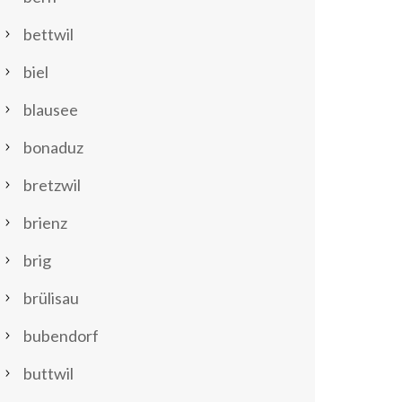
bettwil
biel
blausee
bonaduz
bretzwil
brienz
brig
brülisau
bubendorf
buttwil