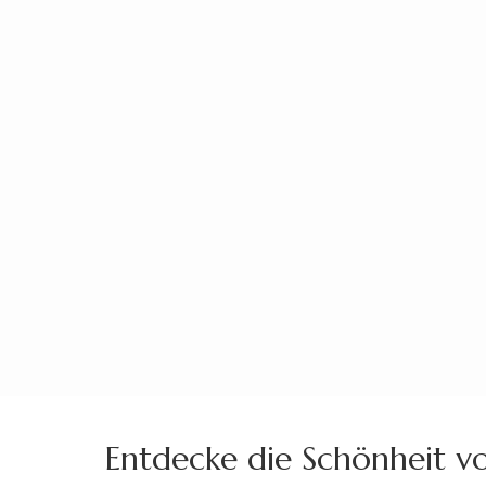
Zum
Inhalt
springen
(Enter
drücken)
Entdecke die Schönheit von