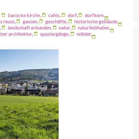
barocke kirche
,
cafés
,
dorf
,
dorfkern
,
ss reuss
,
gassen
,
geschäfte
,
historische gebäude
,
,
landschaft erkunden
,
natur
,
naturliebhaber
,
zer architektur
,
spaziergänge
,
wälder
,