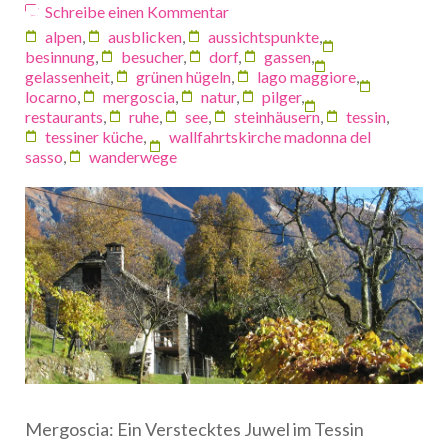
Schreibe einen Kommentar
alpen
,
ausblicken
,
aussichtspunkte
,
besinnung
,
besucher
,
dorf
,
gassen
,
gelassenheit
,
grünen hügeln
,
lago maggiore
,
locarno
,
mergoscia
,
natur
,
pilger
,
restaurants
,
ruhe
,
see
,
steinhäusern
,
tessin
,
tessiner küche
,
wallfahrtskirche madonna del
sasso
,
wanderwege
Mergoscia: Ein Verstecktes Juwel im Tessin