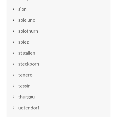
sion
sole uno
solothurn
spiez
st gallen
steckborn
tenero
tessin
thurgau
uetendorf