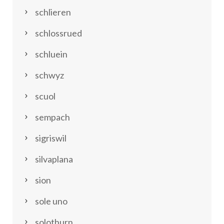
schlieren
schlossrued
schluein
schwyz
scuol
sempach
sigriswil
silvaplana
sion
sole uno
solothurn