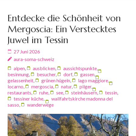
Entdecke die Schönheit von
Mergoscia: Ein Verstecktes
Juwel im Tessin
27 Juni 2026
aura-soma-schweiz
alpen
,
ausblicken
,
aussichtspunkte
,
besinnung
,
besucher
,
dorf
,
gassen
,
gelassenheit
,
grünen hügeln
,
lago maggiore
,
locarno
,
mergoscia
,
natur
,
pilger
,
restaurants
,
ruhe
,
see
,
steinhäusern
,
tessin
,
tessiner küche
,
wallfahrtskirche madonna del
sasso
,
wanderwege