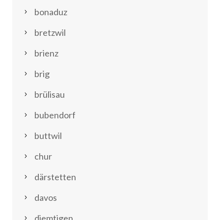
bonaduz
bretzwil
brienz
brig
brülisau
bubendorf
buttwil
chur
därstetten
davos
diemtigen