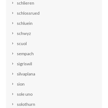
schlieren
schlossrued
schluein
schwyz
scuol
sempach
sigriswil
silvaplana
sion
sole uno
solothurn