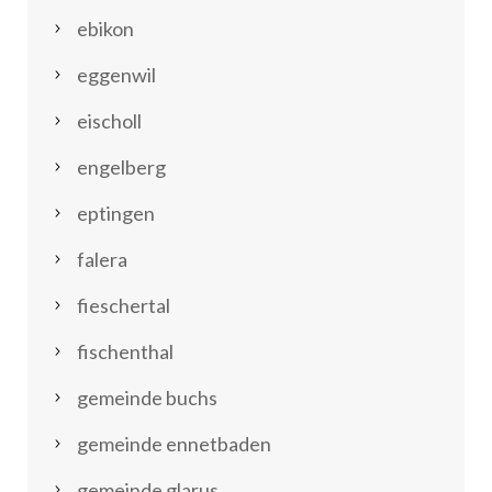
ebikon
eggenwil
eischoll
engelberg
eptingen
falera
fieschertal
fischenthal
gemeinde buchs
gemeinde ennetbaden
gemeinde glarus