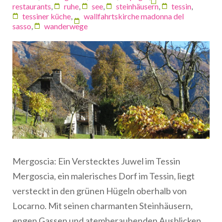
restaurants
,
ruhe
,
see
,
steinhäusern
,
tessin
,
tessiner küche
,
wallfahrtskirche madonna del
sasso
,
wanderwege
Mergoscia: Ein Verstecktes Juwel im Tessin
Mergoscia, ein malerisches Dorf im Tessin, liegt
versteckt in den grünen Hügeln oberhalb von
Locarno. Mit seinen charmanten Steinhäusern,
engen Gassen und atemberaubenden Ausblicken