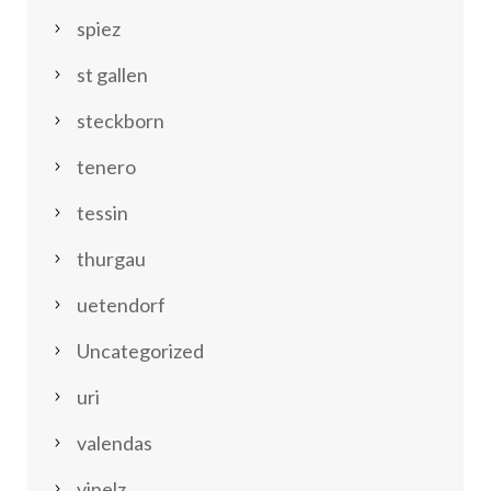
spiez
st gallen
steckborn
tenero
tessin
thurgau
uetendorf
Uncategorized
uri
valendas
vinelz