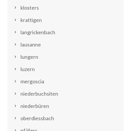
klosters
krattigen
langrickenbach
lausanne
lungern
luzern
mergoscia
niederbuchsiten
niederbüren
oberdiessbach
pfäfers