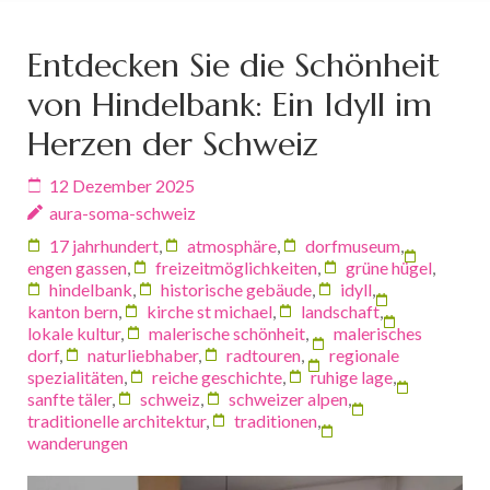
Entdecken Sie die Schönheit
von Hindelbank: Ein Idyll im
Herzen der Schweiz
12 Dezember 2025
aura-soma-schweiz
17 jahrhundert
,
atmosphäre
,
dorfmuseum
,
engen gassen
,
freizeitmöglichkeiten
,
grüne hügel
,
hindelbank
,
historische gebäude
,
idyll
,
kanton bern
,
kirche st michael
,
landschaft
,
lokale kultur
,
malerische schönheit
,
malerisches
dorf
,
naturliebhaber
,
radtouren
,
regionale
spezialitäten
,
reiche geschichte
,
ruhige lage
,
sanfte täler
,
schweiz
,
schweizer alpen
,
traditionelle architektur
,
traditionen
,
wanderungen