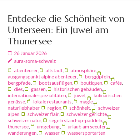
Entdecke die Schönheit von
Unterseen: Ein Juwel am
Thunersee
26 Januar 2026
aura-soma-schweiz
abenteurer
,
altstadt
,
atmosphäre
,
ausgangspunkt alpine abenteuer
,
berggipfeln
,
bergpfade
,
bootsausflügen
,
boutiquen
,
cafés
,
dies
,
gassen
,
historischen gebäuden
,
internationale spezialitäten
,
juwel
,
kulinarischen
genüsse
,
lokale restaurants
,
magie
,
naturliebhaber
,
region
,
schönheit
,
schweizer
alpen
,
schweizer flair
,
schweizer gerichte
,
schweizer natur
,
segeln stand-up-paddeln
,
thunersee
,
umgebung
,
urlaub am seeufer
,
wanderungen
,
wasser
,
wassersportarten