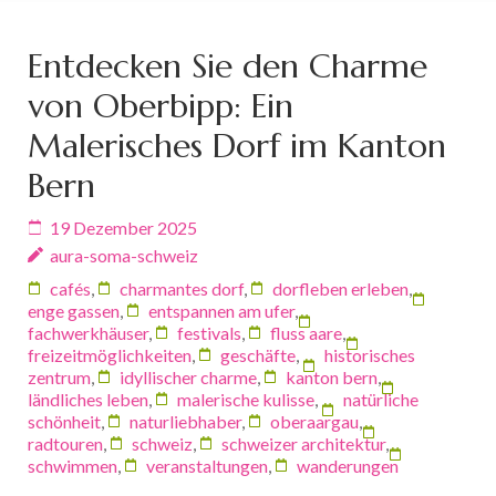
Entdecken Sie den Charme
von Oberbipp: Ein
Malerisches Dorf im Kanton
Bern
19 Dezember 2025
aura-soma-schweiz
cafés
,
charmantes dorf
,
dorfleben erleben
,
enge gassen
,
entspannen am ufer
,
fachwerkhäuser
,
festivals
,
fluss aare
,
freizeitmöglichkeiten
,
geschäfte
,
historisches
zentrum
,
idyllischer charme
,
kanton bern
,
ländliches leben
,
malerische kulisse
,
natürliche
schönheit
,
naturliebhaber
,
oberaargau
,
radtouren
,
schweiz
,
schweizer architektur
,
schwimmen
,
veranstaltungen
,
wanderungen