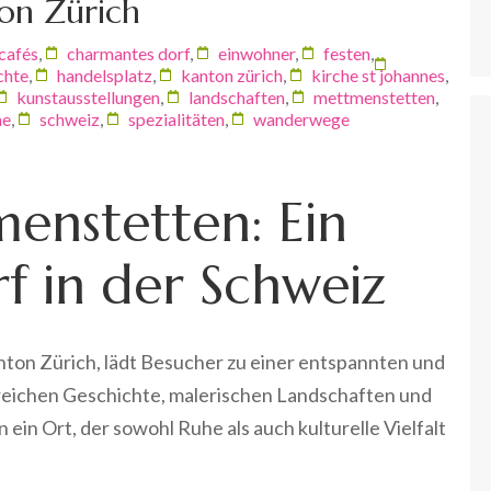
on Zürich
cafés
,
charmantes dorf
,
einwohner
,
festen
,
chte
,
handelsplatz
,
kanton zürich
,
kirche st johannes
,
kunstausstellungen
,
landschaften
,
mettmenstetten
,
he
,
schweiz
,
spezialitäten
,
wanderwege
enstetten: Ein
f in der Schweiz
ton Zürich, lädt Besucher zu einer entspannten und
r reichen Geschichte, malerischen Landschaften und
in Ort, der sowohl Ruhe als auch kulturelle Vielfalt