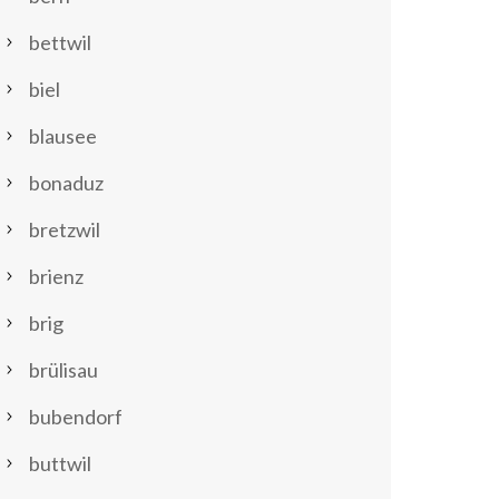
bettwil
biel
blausee
bonaduz
bretzwil
brienz
brig
brülisau
bubendorf
buttwil