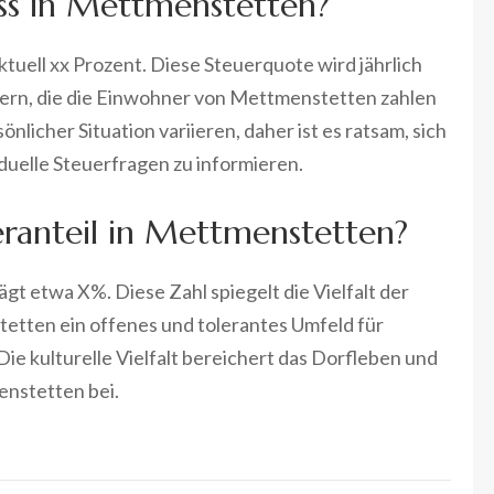
uss in Mettmenstetten?
tuell xx Prozent. Diese Steuerquote wird jährlich
uern, die die Einwohner von Mettmenstetten zahlen
licher Situation variieren, daher ist es ratsam, sich
duelle Steuerfragen zu informieren.
eranteil in Mettmenstetten?
t etwa X%. Diese Zahl spiegelt die Vielfalt der
etten ein offenes und tolerantes Umfeld für
ie kulturelle Vielfalt bereichert das Dorfleben und
nstetten bei.