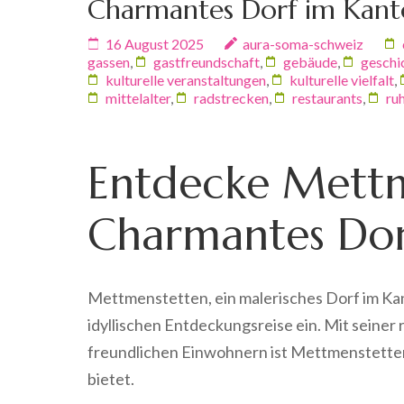
Charmantes Dorf im Kant
16 August 2025
aura-soma-schweiz
gassen
,
gastfreundschaft
,
gebäude
,
geschi
kulturelle veranstaltungen
,
kulturelle vielfalt
,
mittelalter
,
radstrecken
,
restaurants
,
ru
Entdecke Mettm
Charmantes Dor
Mettmenstetten, ein malerisches Dorf im Kan
idyllischen Entdeckungsreise ein. Mit seine
freundlichen Einwohnern ist Mettmenstetten e
bietet.