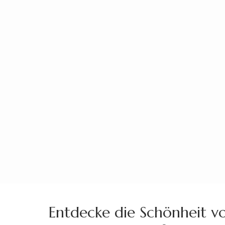
Zum
Inhalt
springen
(Enter
drücken)
Entdecke die Schönheit v