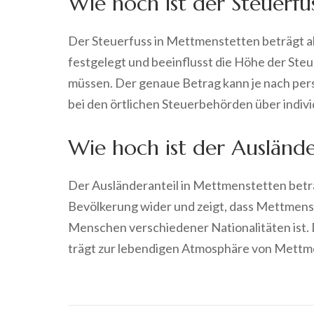
Wie hoch ist der Steuerf
Der Steuerfuss in Mettmenstetten beträgt ak
festgelegt und beeinflusst die Höhe der Ste
müssen. Der genaue Betrag kann je nach persön
bei den örtlichen Steuerbehörden über indivi
Wie hoch ist der Ausländ
Der Ausländeranteil in Mettmenstetten beträg
Bevölkerung wider und zeigt, dass Mettmenst
Menschen verschiedener Nationalitäten ist. D
trägt zur lebendigen Atmosphäre von Mettme