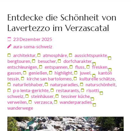
Entdecke die Schönheit von
Lavertezzo im Verzascatal
23 Dezember 2025
aura-soma-schweiz
architektur
,
atmosphäre
,
aussichtspunkte
,
bergtouren
,
besucher
,
dorfcharakter
,
entschleunigen
,
entspannen
,
fluss
,
fresken
,
gassen
,
genießen
,
highlight
,
juwel
,
kanton
tessin
,
kirche san bartolomeo
,
kulturelle schätze
,
naturliebhaber
,
naturparadies
,
naturschönheit
,
p o lenta-gerichte
,
restaurants
,
risotti
,
schweiz
,
steinhäuser
,
tessiner küche
,
verweilen
,
verzasca
,
wanderparadies
,
wanderwege