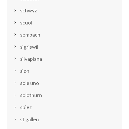
schwyz
scuol
sempach
sigriswil
silvaplana
sion
sole uno
solothurn
spiez
st gallen