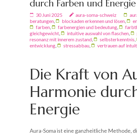
durch Farben und Energie
30 Juni 2025
aura-soma-schweiz
aur
beratungen
,
blockaden erkennen und lösen
,
e
farben
,
farbenergien und bedeutung
,
farbt
gleichgewicht
,
intuitive auswahl von flaschen
,
resonanz mit innerem zustand
,
selbsterkenntnis
,
entwicklung
,
stressabbau
,
vertrauen auf intui
Die Kraft von A
Harmonie durch
Energie
Aura-Soma ist eine ganzheitliche Methode, d