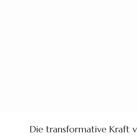
Zum
Inhalt
springen
(Enter
drücken)
Die transformative Kraft