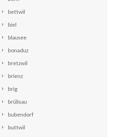
bettwil
biel
blausee
bonaduz
bretzwil
brienz
brig
brülisau
bubendorf
buttwil