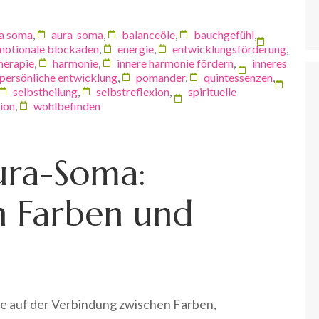
a soma
,
aura-soma
,
balanceöle
,
bauchgefühl
,
motionale blockaden
,
energie
,
entwicklungsförderung
,
herapie
,
harmonie
,
innere harmonie fördern
,
inneres
persönliche entwicklung
,
pomander
,
quintessenzen
,
selbstheilung
,
selbstreflexion
,
spirituelle
tion
,
wohlbefinden
ura-Soma:
 Farben und
ie auf der Verbindung zwischen Farben,