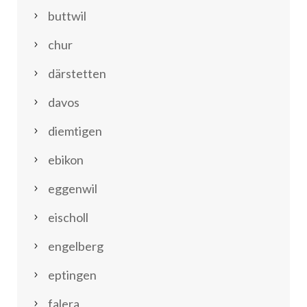
buttwil
chur
därstetten
davos
diemtigen
ebikon
eggenwil
eischoll
engelberg
eptingen
falera