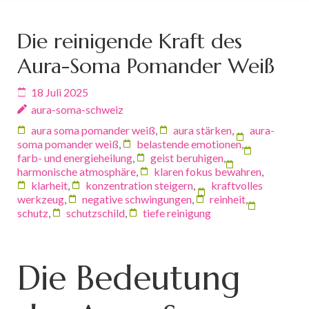
Die reinigende Kraft des
Aura-Soma Pomander Weiß
18 Juli 2025
aura-soma-schweiz
aura soma pomander weiß
,
aura stärken
,
aura-
soma pomander weiß
,
belastende emotionen
,
farb- und energieheilung
,
geist beruhigen
,
harmonische atmosphäre
,
klaren fokus bewahren
,
klarheit
,
konzentration steigern
,
kraftvolles
werkzeug
,
negative schwingungen
,
reinheit
,
schutz
,
schutzschild
,
tiefe reinigung
Die Bedeutung