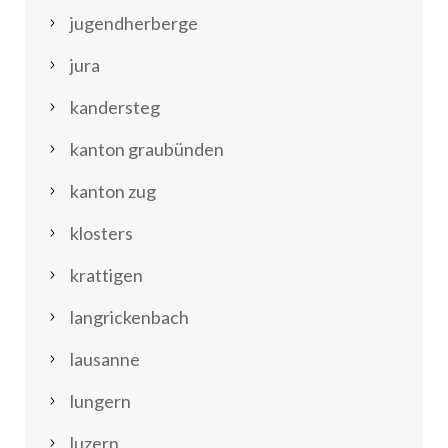
jugendherberge
jura
kandersteg
kanton graubünden
kanton zug
klosters
krattigen
langrickenbach
lausanne
lungern
luzern