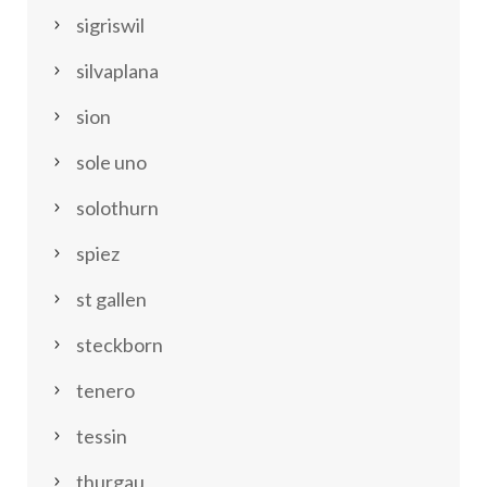
sigriswil
silvaplana
sion
sole uno
solothurn
spiez
st gallen
steckborn
tenero
tessin
thurgau