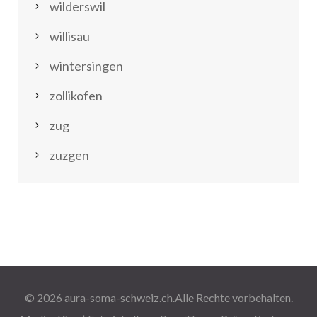
wilderswil
willisau
wintersingen
zollikofen
zug
zuzgen
© 2026
aura-soma-schweiz.ch
.Alle Rechte vorbehalten.