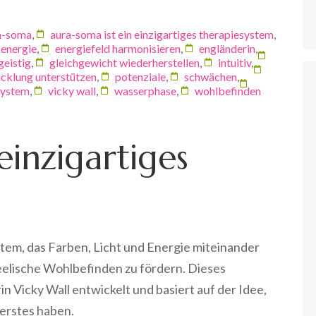
a-soma
,
aura-soma ist ein einzigartiges therapiesystem
,
energie
,
energiefeld harmonisieren
,
engländerin
,
geistig
,
gleichgewicht wiederherstellen
,
intuitiv
,
icklung unterstützen
,
potenziale
,
schwächen
,
system
,
vicky wall
,
wasserphase
,
wohlbefinden
einzigartiges
stem, das Farben, Licht und Energie miteinander
seelische Wohlbefinden zu fördern. Dieses
n Vicky Wall entwickelt und basiert auf der Idee,
nerstes haben.