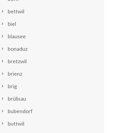
bettwil
biel
blausee
bonaduz
bretzwil
brienz
brig
brülisau
bubendorf
buttwil