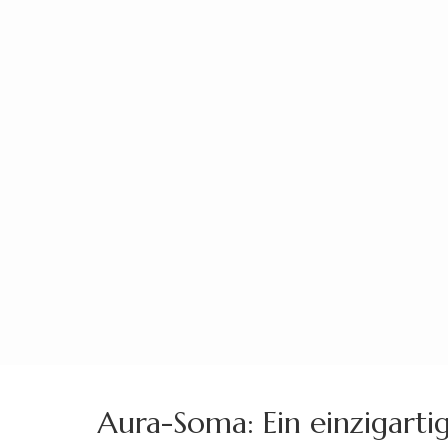
Zum
Inhalt
springen
(Enter
drücken)
Aura-Soma: Ein einzigarti