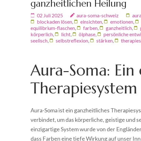
ganzheitlichen Heilung
02 Juli 2025
aura-soma-schweiz
aur
blockaden lösen
,
einsichten
,
emotionen
,
equilibrium-flaschen
,
farben
,
ganzheitlich
,
körperlich
,
licht
,
ölphase
,
persönliche entw
seelisch
,
selbstreflexion
,
stärken
,
therapie
Aura-Soma: Ein 
Therapiesystem
Aura-Soma ist ein ganzheitliches Therapiesy
verbindet, um das körperliche, geistige und 
einzigartige System wurde von der Engländeri
dass Farben eine tiefe Wirkung auf unser In