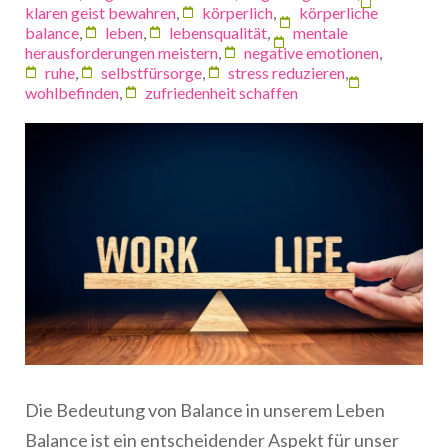
klaren geist bewahren
,
körperlich
,
körperliche
balance
,
leben
,
lebensqualität
,
mentale
herausforderungen meistern
,
negative emotionen
,
ruhe
,
selbstfürsorge
,
stress reduzieren
,
wohlbefinden
,
zufriedenheit schaffen
Die Bedeutung von Balance in unserem Leben
Balance ist ein entscheidender Aspekt für unser