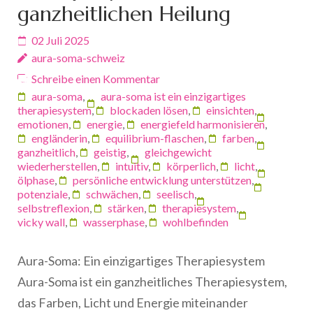
ganzheitlichen Heilung
02 Juli 2025
aura-soma-schweiz
Schreibe einen Kommentar
aura-soma
,
aura-soma ist ein einzigartiges
therapiesystem
,
blockaden lösen
,
einsichten
,
emotionen
,
energie
,
energiefeld harmonisieren
,
engländerin
,
equilibrium-flaschen
,
farben
,
ganzheitlich
,
geistig
,
gleichgewicht
wiederherstellen
,
intuitiv
,
körperlich
,
licht
,
ölphase
,
persönliche entwicklung unterstützen
,
potenziale
,
schwächen
,
seelisch
,
selbstreflexion
,
stärken
,
therapiesystem
,
vicky wall
,
wasserphase
,
wohlbefinden
Aura-Soma: Ein einzigartiges Therapiesystem
Aura-Soma ist ein ganzheitliches Therapiesystem,
das Farben, Licht und Energie miteinander