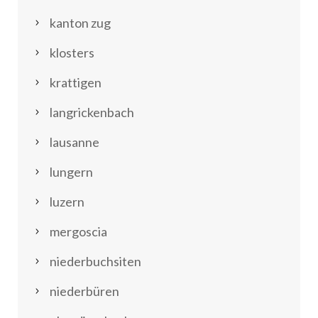
kanton zug
klosters
krattigen
langrickenbach
lausanne
lungern
luzern
mergoscia
niederbuchsiten
niederbüren