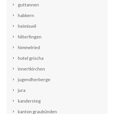
guttannen
habkern
heimiswil
hilterfingen
himmelried
hotel grischa
innertkirchen
jugendherberge
jura
kandersteg
kanton graubünden