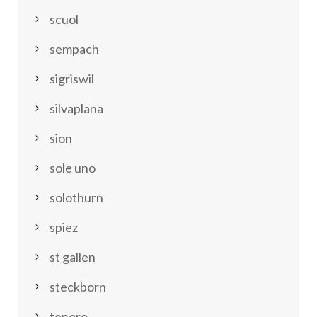
scuol
sempach
sigriswil
silvaplana
sion
sole uno
solothurn
spiez
st gallen
steckborn
tenero