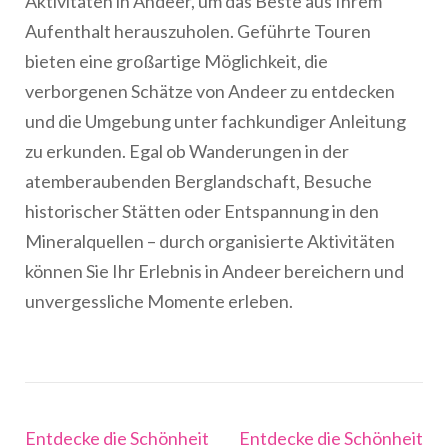
Aktivitäten in Andeer, um das Beste aus Ihrem
Aufenthalt herauszuholen. Geführte Touren
bieten eine großartige Möglichkeit, die
verborgenen Schätze von Andeer zu entdecken
und die Umgebung unter fachkundiger Anleitung
zu erkunden. Egal ob Wanderungen in der
atemberaubenden Berglandschaft, Besuche
historischer Stätten oder Entspannung in den
Mineralquellen – durch organisierte Aktivitäten
können Sie Ihr Erlebnis in Andeer bereichern und
unvergessliche Momente erleben.
Beitragsnavigation
Entdecke die Schönheit
Entdecke die Schönheit