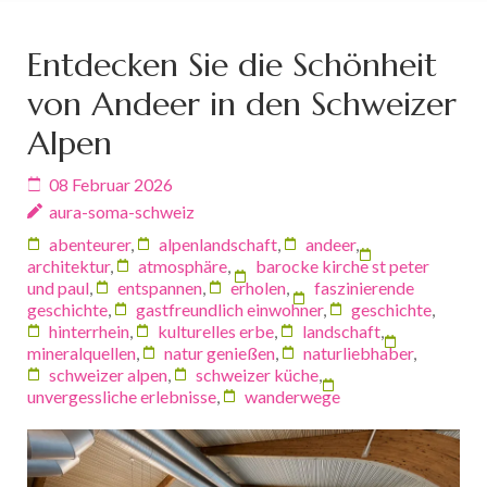
Entdecken Sie die Schönheit
von Andeer in den Schweizer
Alpen
08 Februar 2026
aura-soma-schweiz
abenteurer
,
alpenlandschaft
,
andeer
,
architektur
,
atmosphäre
,
barocke kirche st peter
und paul
,
entspannen
,
erholen
,
faszinierende
geschichte
,
gastfreundlich einwohner
,
geschichte
,
hinterrhein
,
kulturelles erbe
,
landschaft
,
mineralquellen
,
natur genießen
,
naturliebhaber
,
schweizer alpen
,
schweizer küche
,
unvergessliche erlebnisse
,
wanderwege