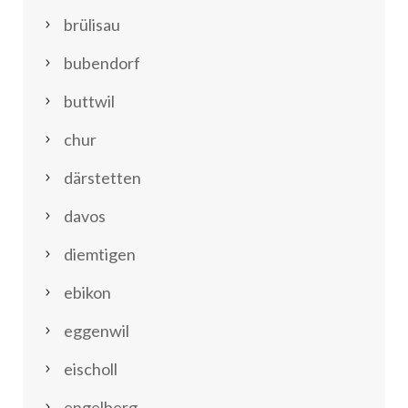
brülisau
bubendorf
buttwil
chur
därstetten
davos
diemtigen
ebikon
eggenwil
eischoll
engelberg