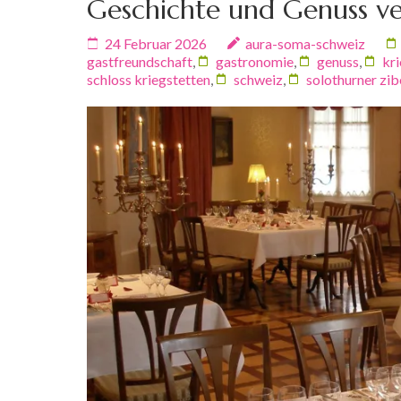
Geschichte und Genuss ve
24 Februar 2026
aura-soma-schweiz
gastfreundschaft
,
gastronomie
,
genuss
,
kr
schloss kriegstetten
,
schweiz
,
solothurner zib