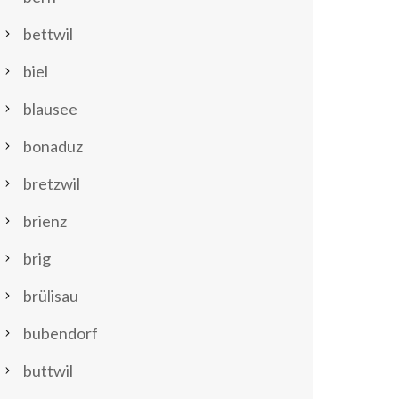
bettwil
biel
blausee
bonaduz
bretzwil
brienz
brig
brülisau
bubendorf
buttwil