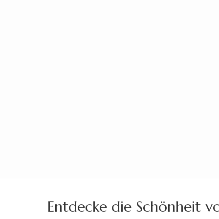
Zum
Inhalt
springen
(Enter
drücken)
Entdecke die Schönheit vo