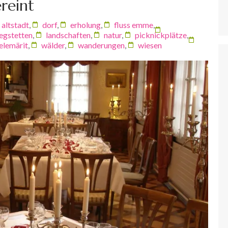
reint
altstadt
,
dorf
,
erholung
,
fluss emme
,
iegstetten
,
landschaften
,
natur
,
picknickplätze
,
elemärit
,
wälder
,
wanderungen
,
wiesen