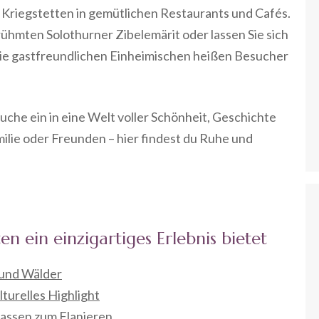
n Kriegstetten in gemütlichen Restaurants und Cafés.
rühmten Solothurner Zibelemärit oder lassen Sie sich
ie gastfreundlichen Einheimischen heißen Besucher
uche ein in eine Welt voller Schönheit, Geschichte
milie oder Freunden – hier findest du Ruhe und
n ein einzigartiges Erlebnis bietet
 und Wälder
lturelles Highlight
Gassen zum Flanieren