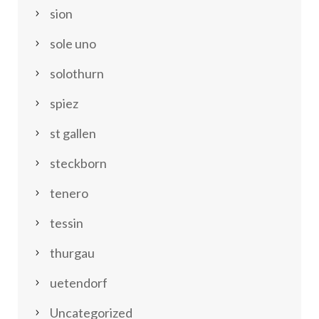
sion
sole uno
solothurn
spiez
st gallen
steckborn
tenero
tessin
thurgau
uetendorf
Uncategorized