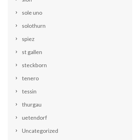
sole uno
solothurn
spiez
st gallen
steckborn
tenero
tessin
thurgau
uetendorf
Uncategorized