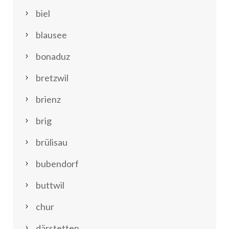
biel
blausee
bonaduz
bretzwil
brienz
brig
brülisau
bubendorf
buttwil
chur
därstetten