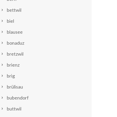
bettwil
biel
blausee
bonaduz
bretzwil
brienz
brig
brülisau
bubendorf
buttwil