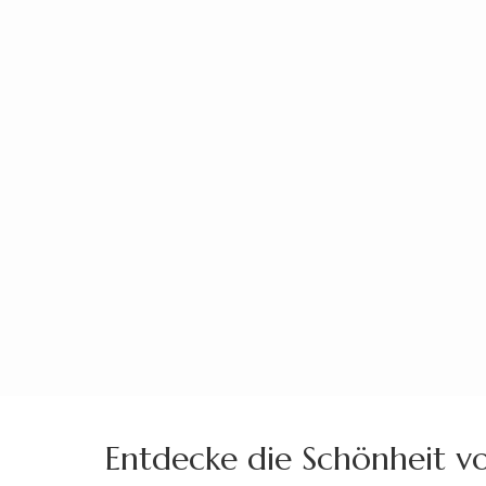
Zum
Inhalt
springen
(Enter
drücken)
Entdecke die Schönheit vo