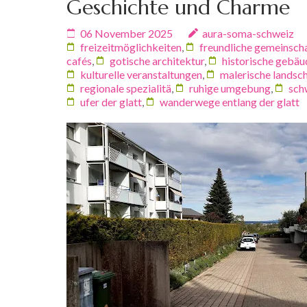
Geschichte und Charme
06 November 2025
aura-soma-schweiz
freizeitmöglichkeiten
,
freundliche gemeinsch
cafés
,
gotische architektur
,
historische gebäu
kulturelle veranstaltungen
,
malerische landsc
regionale spezialitä
,
ruhige umgebung
,
sch
ufer der glatt
,
wanderwege entlang der glatt