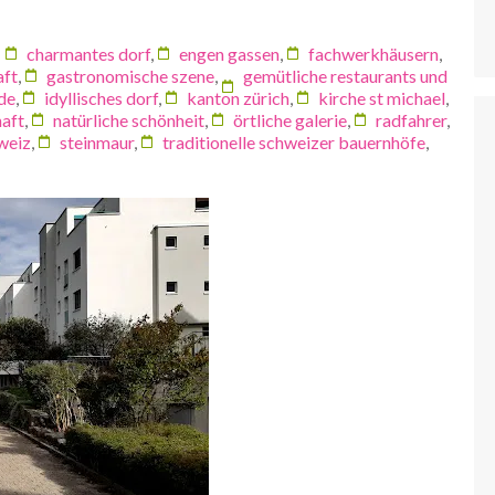
charmantes dorf
,
engen gassen
,
fachwerkhäusern
,
aft
,
gastronomische szene
,
gemütliche restaurants und
de
,
idyllisches dorf
,
kanton zürich
,
kirche st michael
,
haft
,
natürliche schönheit
,
örtliche galerie
,
radfahrer
,
weiz
,
steinmaur
,
traditionelle schweizer bauernhöfe
,