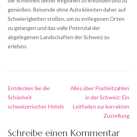
die Schönheit dieser Regionen zu erkunden und zu
genießen. Reisende ohne Auto könnten daher auf
Schwierigkeiten stoßen, um zu entlegenen Orten
zu gelangen und das volle Potenzial der
abgelegenen Landschaften der Schweiz zu
erleben.
Beitragsnavigation
Entdecken Sie die
Alles über Postleitzahlen
Schönheit
in der Schweiz: Ein
schweizerischer Hotels
Leitfaden zur korrekten
Zustellung
Schreibe einen Kommentar