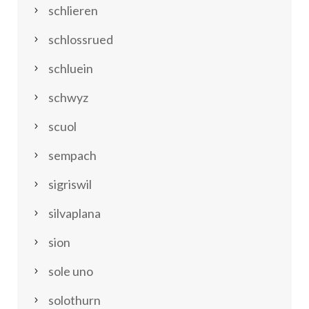
schlieren
schlossrued
schluein
schwyz
scuol
sempach
sigriswil
silvaplana
sion
sole uno
solothurn