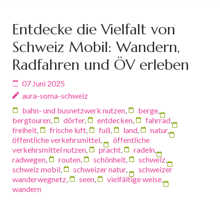
Entdecke die Vielfalt von
Schweiz Mobil: Wandern,
Radfahren und ÖV erleben
07 Juni 2025
aura-soma-schweiz
bahn- und busnetzwerk nutzen
,
berge
,
bergtouren
,
dörfer
,
entdecken
,
fahrrad
,
freiheit
,
frische luft
,
fuß
,
land
,
natur
,
öffentliche verkehrsmittel
,
öffentliche
verkehrsmittel nutzen
,
pracht
,
radeln
,
radwegen
,
routen
,
schönheit
,
schweiz
,
schweiz mobil
,
schweizer natur
,
schweizer
wanderwegnetz
,
seen
,
vielfältige weise
,
wandern