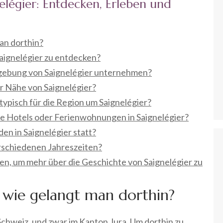
nelégier: Entdecken, Erleben und
an dorthin?
aignelégier zu entdecken?
mgebung von Saignelégier unternehmen?
r Nähe von Saignelégier?
 typisch für die Region um Saignelégier?
e Hotels oder Ferienwohnungen in Saignelégier?
en in Saignelégier statt?
erschiedenen Jahreszeiten?
en, um mehr über die Geschichte von Saignelégier zu
 wie gelangt man dorthin?
 Schweiz, und zwar im Kanton Jura. Um dorthin zu