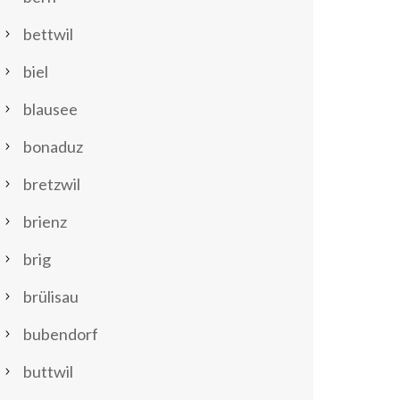
bettwil
biel
blausee
bonaduz
bretzwil
brienz
brig
brülisau
bubendorf
buttwil