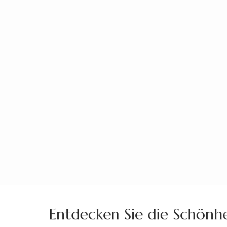
Zum
Inhalt
springen
(Enter
drücken)
Entdecken Sie die Schönhei