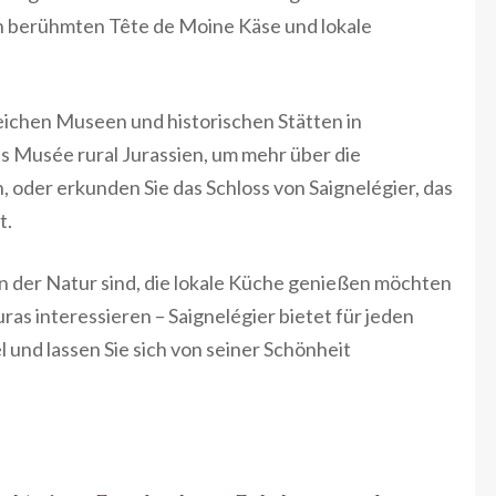
den berühmten Tête de Moine Käse und lokale
eichen Museen und historischen Stätten in
as Musée rural Jurassien, um mehr über die
, oder erkunden Sie das Schloss von Saignelégier, das
t.
n der Natur sind, die lokale Küche genießen möchten
uras interessieren – Saignelégier bietet für jeden
 und lassen Sie sich von seiner Schönheit