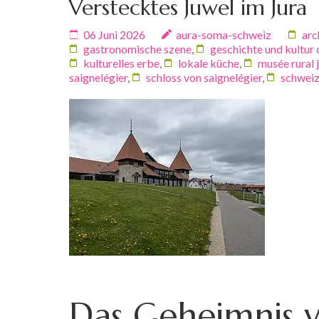
Verstecktes Juwel im Jura
06 Juni 2026
aura-soma-schweiz
arc
gastronomische szene
,
geschichte und kultur 
kulturelles erbe
,
lokale küche
,
musée rural 
saignelégier
,
schloss von saignelégier
,
schwei
Das Geheimnis v