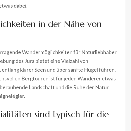
etwas dabei.
chkeiten in der Nähe von
rvorragende Wandermöglichkeiten für Naturliebhaber
ung des Jura bietet eine Vielzahl von
entlang klarer Seen und über sanfte Hügel führen.
uchsvollen Bergtouren ist für jeden Wanderer etwas
temberaubende Landschaft und die Ruhe der Natur
ignelégier.
alitäten sind typisch für die