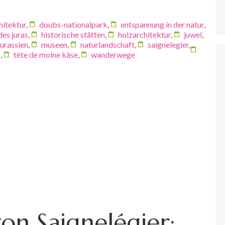
hitektur
,
doubs-nationalpark
,
entspannung in der natur
,
des juras
,
historische stätten
,
holzarchitektur
,
juwel
,
jurassien
,
museen
,
naturlandschaft
,
saignelegier
,
z
,
tête de moine käse
,
wanderwege
on Saignelégier: