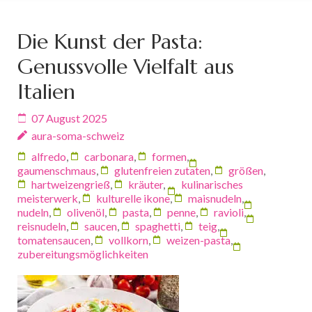
Die Kunst der Pasta:
Genussvolle Vielfalt aus
Italien
07 August 2025
aura-soma-schweiz
alfredo
,
carbonara
,
formen
,
gaumenschmaus
,
glutenfreien zutaten
,
größen
,
hartweizengrieß
,
kräuter
,
kulinarisches
meisterwerk
,
kulturelle ikone
,
maisnudeln
,
nudeln
,
olivenöl
,
pasta
,
penne
,
ravioli
,
reisnudeln
,
saucen
,
spaghetti
,
teig
,
tomatensaucen
,
vollkorn
,
weizen-pasta
,
zubereitungsmöglichkeiten