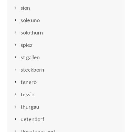
sion
sole uno
solothurn
spiez
st gallen
steckborn
tenero
tessin
thurgau
uetendorf
Uncategorized