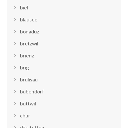
biel
blausee
bonaduz
bretzwil
brienz
brig
brülisau
bubendorf
buttwil
chur
därstetten