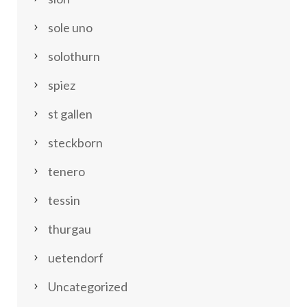
sole uno
solothurn
spiez
st gallen
steckborn
tenero
tessin
thurgau
uetendorf
Uncategorized