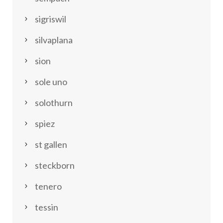
sigriswil
silvaplana
sion
sole uno
solothurn
spiez
st gallen
steckborn
tenero
tessin