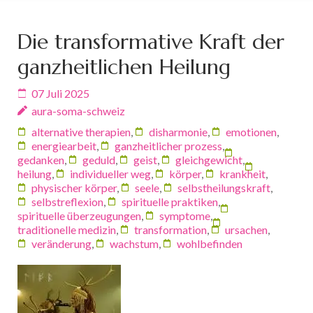
Die transformative Kraft der
ganzheitlichen Heilung
07 Juli 2025
aura-soma-schweiz
alternative therapien
,
disharmonie
,
emotionen
,
energiearbeit
,
ganzheitlicher prozess
,
gedanken
,
geduld
,
geist
,
gleichgewicht
,
heilung
,
individueller weg
,
körper
,
krankheit
,
physischer körper
,
seele
,
selbstheilungskraft
,
selbstreflexion
,
spirituelle praktiken
,
spirituelle überzeugungen
,
symptome
,
traditionelle medizin
,
transformation
,
ursachen
,
veränderung
,
wachstum
,
wohlbefinden