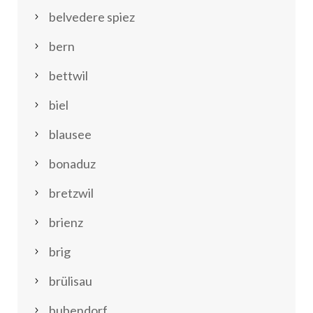
belvedere spiez
bern
bettwil
biel
blausee
bonaduz
bretzwil
brienz
brig
brülisau
bubendorf