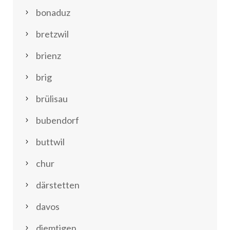
bonaduz
bretzwil
brienz
brig
brülisau
bubendorf
buttwil
chur
därstetten
davos
diemtigen