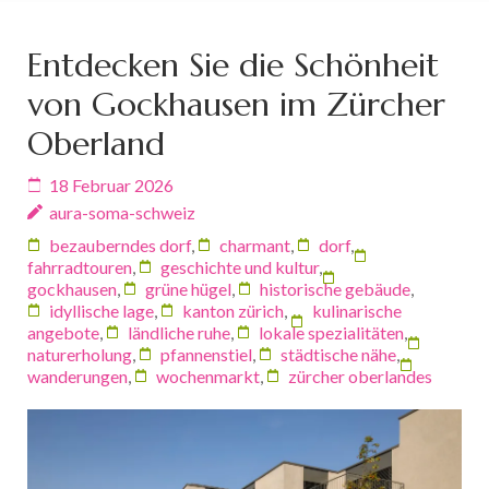
Entdecken Sie die Schönheit
von Gockhausen im Zürcher
Oberland
18 Februar 2026
aura-soma-schweiz
bezauberndes dorf
,
charmant
,
dorf
,
fahrradtouren
,
geschichte und kultur
,
gockhausen
,
grüne hügel
,
historische gebäude
,
idyllische lage
,
kanton zürich
,
kulinarische
angebote
,
ländliche ruhe
,
lokale spezialitäten
,
naturerholung
,
pfannenstiel
,
städtische nähe
,
wanderungen
,
wochenmarkt
,
zürcher oberlandes