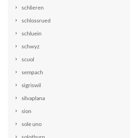
schlieren
schlossrued
schluein
schwyz
scuol
sempach
sigriswil
silvaplana
sion
sole uno
solothurn