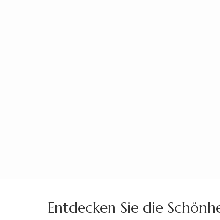
Zum
Inhalt
springen
(Enter
drücken)
Entdecken Sie die Schönh