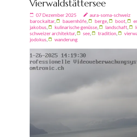
Vierwaldstättersee
07 Dezember 2025
aura-soma-schweiz
barockaltar
,
bauernhöfe
,
berge
,
boot
,
e
jakobus
,
kulinarische genüsse
,
landschaft
,
schweizer architektur
,
see
,
tradition
,
vierw
jodokus
,
wanderung