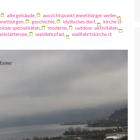
alte gebäude
,
aussichtspunkt ennetbürger weiler
,
nnetbürgen
,
geschichte
,
idyllisches dorf
,
kirche st
lokale spezialitäten
,
moderne
,
outdoor-aktivitäten
,
aldstättersee
,
waldlehrpfad
,
wallfahrtskirche st