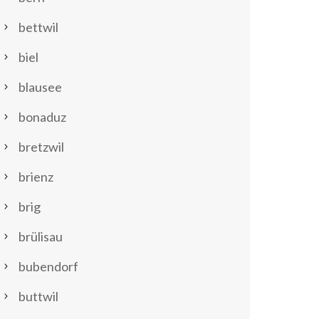
bettwil
biel
blausee
bonaduz
bretzwil
brienz
brig
brülisau
bubendorf
buttwil