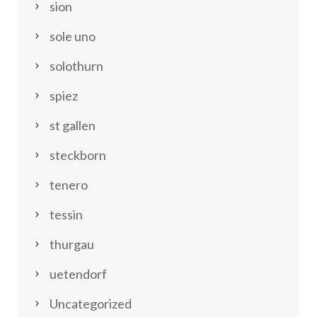
sion
sole uno
solothurn
spiez
st gallen
steckborn
tenero
tessin
thurgau
uetendorf
Uncategorized