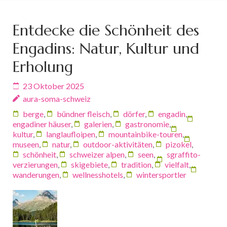
Entdecke die Schönheit des
Engadins: Natur, Kultur und
Erholung
23 Oktober 2025
aura-soma-schweiz
berge
,
bündner fleisch
,
dörfer
,
engadin
,
engadiner häuser
,
galerien
,
gastronomie
,
kultur
,
langlaufloipen
,
mountainbike-touren
,
museen
,
natur
,
outdoor-aktivitäten
,
pizokel
,
schönheit
,
schweizer alpen
,
seen
,
sgraffito-
verzierungen
,
skigebiete
,
tradition
,
vielfalt
,
wanderungen
,
wellnesshotels
,
wintersportler