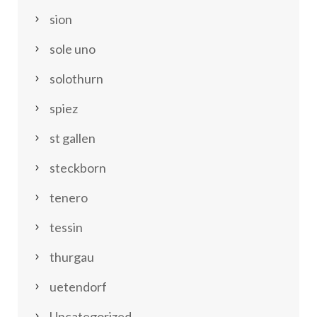
sion
sole uno
solothurn
spiez
st gallen
steckborn
tenero
tessin
thurgau
uetendorf
Uncategorized