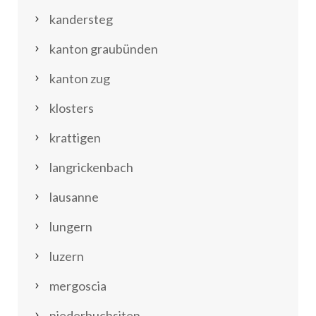
kandersteg
kanton graubünden
kanton zug
klosters
krattigen
langrickenbach
lausanne
lungern
luzern
mergoscia
niederbuchsiten