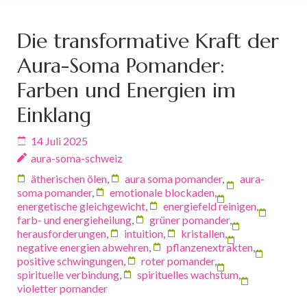
Die transformative Kraft der
Aura-Soma Pomander:
Farben und Energien im
Einklang
14 Juli 2025
aura-soma-schweiz
ätherischen ölen
,
aura soma pomander
,
aura-
soma pomander
,
emotionale blockaden
,
energetische gleichgewicht
,
energiefeld reinigen
,
farb- und energieheilung
,
grüner pomander
,
herausforderungen
,
intuition
,
kristallen
,
negative energien abwehren
,
pflanzenextrakten
,
positive schwingungen
,
roter pomander
,
spirituelle verbindung
,
spirituelles wachstum
,
violetter pomander