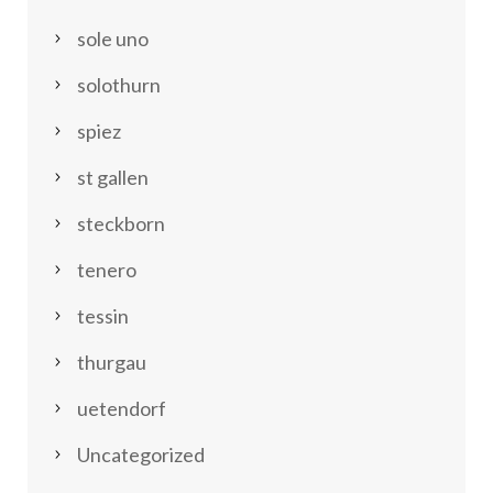
sole uno
solothurn
spiez
st gallen
steckborn
tenero
tessin
thurgau
uetendorf
Uncategorized