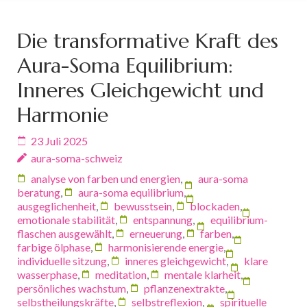
Die transformative Kraft des
Aura-Soma Equilibrium:
Inneres Gleichgewicht und
Harmonie
23 Juli 2025
aura-soma-schweiz
analyse von farben und energien
,
aura-soma
beratung
,
aura-soma equilibrium
,
ausgeglichenheit
,
bewusstsein
,
blockaden
,
emotionale stabilität
,
entspannung
,
equilibrium-
flaschen ausgewählt
,
erneuerung
,
farben
,
farbige ölphase
,
harmonisierende energie
,
individuelle sitzung
,
inneres gleichgewicht
,
klare
wasserphase
,
meditation
,
mentale klarheit
,
persönliches wachstum
,
pflanzenextrakte
,
selbstheilungskräfte
,
selbstreflexion
,
spirituelle