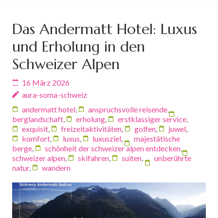
Das Andermatt Hotel: Luxus
und Erholung in den
Schweizer Alpen
16 März 2026
aura-soma-schweiz
andermatt hotel
,
anspruchsvolle reisende
,
berglandschaft
,
erholung
,
erstklassiger service
,
exquisit
,
freizeitaktivitäten
,
golfen
,
juwel
,
komfort
,
luxus
,
luxusziel
,
majestätische
berge
,
schönheit der schweizer alpen entdecken
,
schweizer alpen
,
skifahren
,
suiten
,
unberührte
natur
,
wandern