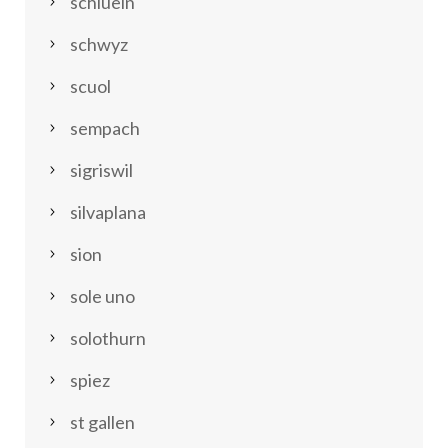
schluein
schwyz
scuol
sempach
sigriswil
silvaplana
sion
sole uno
solothurn
spiez
st gallen