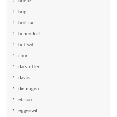
brienz
brig
brülisau
bubendorf
buttwil
chur
därstetten
davos
diemtigen
ebikon
eggenwil