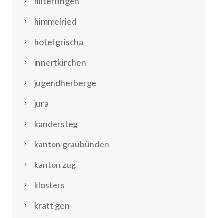
hilterfingen
himmelried
hotel grischa
innertkirchen
jugendherberge
jura
kandersteg
kanton graubünden
kanton zug
klosters
krattigen