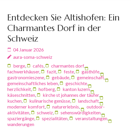
Entdecken Sie Altishofen: Ein
Charmantes Dorf in der
Schweiz
04 Januar 2026
aura-soma-schweiz
berge
,
cafés
,
charmantes dorf
,
fachwerkhäuser
,
fazit
,
feste
,
gasthöfe
,
gastronomieszene
,
gebäude
,
gemeinschaft
,
gemeinschaftliches leben
,
geschichte
,
herzlichkeit
,
hofberg
,
kanton luzern
,
käseschnitten
,
kirche st johannes der täufer
,
kuchen
,
kulinarische genüsse
,
landschaft
,
moderner komfort
,
naturerlebnis
,
outdoor-
aktivitäten
,
schweiz
,
sehenswürdigkeiten
,
spaziergänge
,
spezialitäten
,
veranstaltungen
,
wanderungen