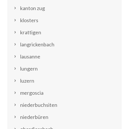
kanton zug
klosters
krattigen
langrickenbach
lausanne
lungern
luzern
mergoscia
niederbuchsiten
niederbüren