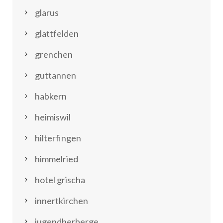
glarus
glattfelden
grenchen
guttannen
habkern
heimiswil
hilterfingen
himmelried
hotel grischa
innertkirchen
jugendherberge