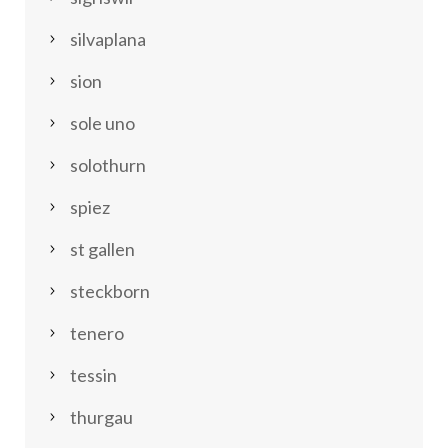
silvaplana
sion
sole uno
solothurn
spiez
st gallen
steckborn
tenero
tessin
thurgau