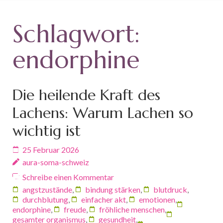
Schlagwort:
endorphine
Die heilende Kraft des
Lachens: Warum Lachen so
wichtig ist
25 Februar 2026
aura-soma-schweiz
Schreibe einen Kommentar
angstzustände
,
bindung stärken
,
blutdruck
,
durchblutung
,
einfacher akt
,
emotionen
,
endorphine
,
freude
,
fröhliche menschen
,
gesamter organismus
,
gesundheit
,