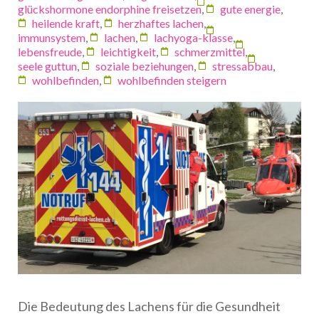
glückshormone endorphine freisetzen
,
gute energie
,
heilende kraft
,
herzhaftes lachen
,
immunsystem
,
lachen
,
lachyoga-klasse
,
lebensfreude
,
leichtigkeit
,
schmerzmittel
,
seele guttun
,
soziale beziehungen
,
stressabbau
,
wohlbefinden
,
wohlbefinden steigern
Die Bedeutung des Lachens für die Gesundheit