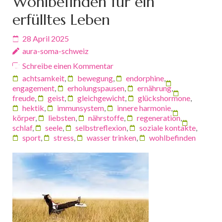
Wohlbefinden für ein
erfülltes Leben
28 April 2025
aura-soma-schweiz
Schreibe einen Kommentar
achtsamkeit
,
bewegung
,
endorphine
,
engagement
,
erholungspausen
,
ernährung
,
freude
,
geist
,
gleichgewicht
,
glückshormone
,
hektik
,
immunsystem
,
innere harmonie
,
körper
,
liebsten
,
nährstoffe
,
regeneration
,
schlaf
,
seele
,
selbstreflexion
,
soziale kontakte
,
sport
,
stress
,
wasser trinken
,
wohlbefinden