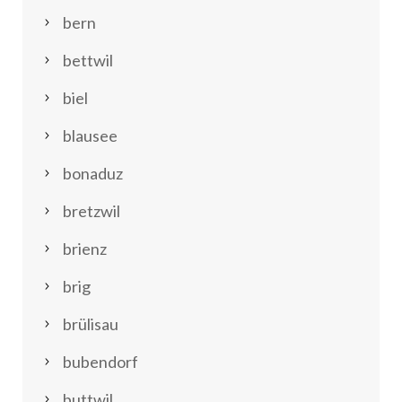
bern
bettwil
biel
blausee
bonaduz
bretzwil
brienz
brig
brülisau
bubendorf
buttwil