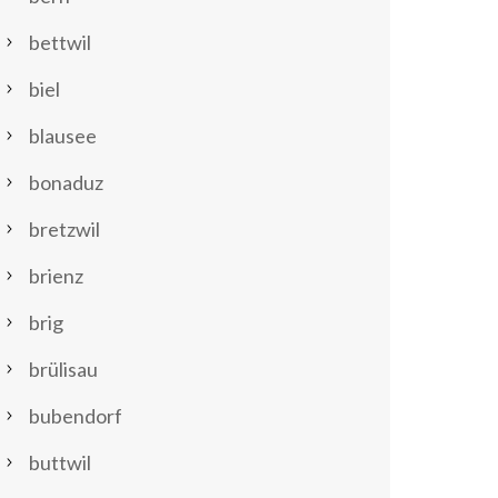
bettwil
biel
blausee
bonaduz
bretzwil
brienz
brig
brülisau
bubendorf
buttwil