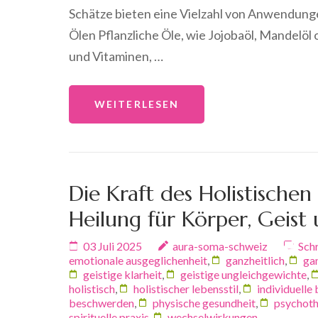
Schätze bieten eine Vielzahl von Anwendungen
Ölen Pflanzliche Öle, wie Jojobaöl, Mandelöl 
und Vitaminen, …
WEITERLESEN
Die Kraft des Holistischen
Heilung für Körper, Geist
03 Juli 2025
aura-soma-schweiz
Sch
emotionale ausgeglichenheit
,
ganzheitlich
,
ga
geistige klarheit
,
geistige ungleichgewichte
,
holistisch
,
holistischer lebensstil
,
individuelle
beschwerden
,
physische gesundheit
,
psychoth
spirituelle praxis
,
wechselwirkungen