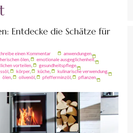
t
len: Entdecke die Schätze für
chreibe einen Kommentar
anwendungen
,
herischen ölen
,
emotionale ausgeglichenheit
,
lichen vorteilen
,
gesundheitspflege
,
ssöl
,
körper
,
küche
,
kulinarische verwendung
,
ölen
,
olivenöl
,
pfefferminzöl
,
pflanzen
,