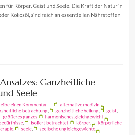
 für Körper, Geist und Seele. Die Kraft der Natur in
oder Kokosöl, sind reich an essentiellen Nährstoffen
 Ansatzes: Ganzheitliche
 und Seele
reibe einen Kommentar
alternative medizin
,
nzheitliche betrachtung
,
ganzheitliche heilung
,
geist
,
größeres ganzes
,
harmonisches gleichgewicht
,
 bedürfnisse
,
isoliert betrachtet
,
körper
,
körperliche
erapie
,
seele
,
seelische ungleichgewichte
,