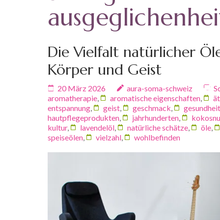
ausgeglichenhei
Die Vielfalt natürlicher Ö
Körper und Geist
20 März 2026
aura-soma-schweiz
S
aromatherapie
,
aromatische eigenschaften
,
ät
entspannung
,
geist
,
geschmack
,
gesundheit
hautpflegeprodukten
,
jahrhunderten
,
kokosnu
kultur
,
lavendelöl
,
natürliche schätze
,
öle
,
speiseölen
,
vielzahl
,
wohlbefinden