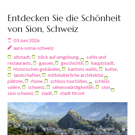
Entdecken Sie die Schönheit
von Sion, Schweiz
03 Juni 2026
aura-soma-schweiz
altstadt
,
blick auf umgebung
,
cafés und
restaurants
,
gassen
,
geschichte
,
hauptstadt
,
historischen gebäuden
,
kantons wallis
,
kultur
,
landschaften
,
mittelalterliche architektur
,
plätzen
,
rhone
,
schloss tourbillon
,
schloss
valère
,
schweiz
,
sehenswürdigkeiten
,
sion
,
sion schweiz
,
stadt
,
stadt thront