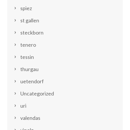
spiez
st gallen
steckborn
tenero
tessin
thurgau
uetendorf
Uncategorized
uri
valendas