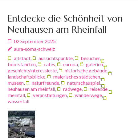
Entdecke die Schönheit von
Neuhausen am Rheinfall
02 September 2025
aura-soma-schweiz
altstadt
,
aussichtspunkte
,
besucher
,
bootsfahrten
,
cafés
,
europa
,
galerien
,
geschichtsinteressierte
,
historische gebäude
,
landschaftsblicke
,
malerisches städtchen
,
museen
,
naturfreunde
,
naturschauspiel
,
neuhausen am rheinfall
,
radwege
,
reisende
,
rheinfall
,
veranstaltungen
,
wanderwege
,
wasserfall