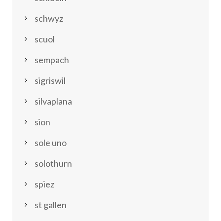
schwyz
scuol
sempach
sigriswil
silvaplana
sion
sole uno
solothurn
spiez
st gallen